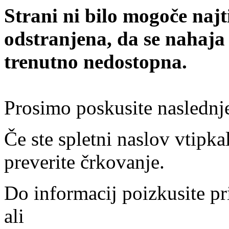
Strani ni bilo mogoče najt
odstranjena, da se nahaja
trenutno nedostopna.
Prosimo poskusite naslednj
Če ste spletni naslov vtipkal
preverite črkovanje.
Do informacij poizkusite pr
ali