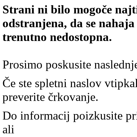
Strani ni bilo mogoče najt
odstranjena, da se nahaja
trenutno nedostopna.
Prosimo poskusite naslednj
Če ste spletni naslov vtipkal
preverite črkovanje.
Do informacij poizkusite pr
ali