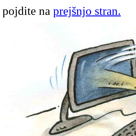
pojdite na
prejšnjo stran.