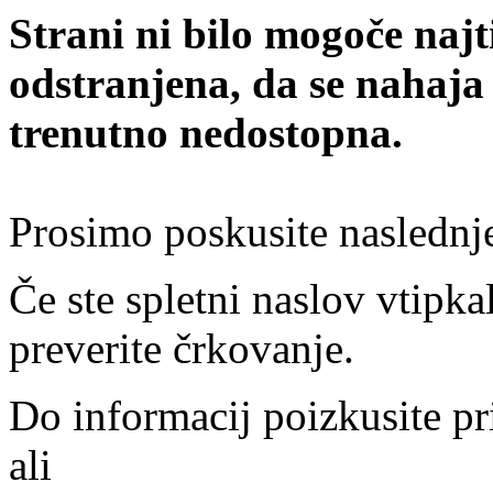
Strani ni bilo mogoče najt
odstranjena, da se nahaja
trenutno nedostopna.
Prosimo poskusite naslednj
Če ste spletni naslov vtipkal
preverite črkovanje.
Do informacij poizkusite pr
ali