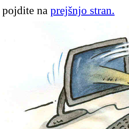
pojdite na
prejšnjo stran.