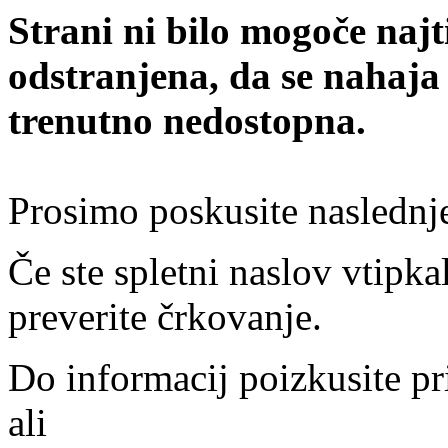
Strani ni bilo mogoče najt
odstranjena, da se nahaja
trenutno nedostopna.
Prosimo poskusite naslednj
Če ste spletni naslov vtipkal
preverite črkovanje.
Do informacij poizkusite pr
ali