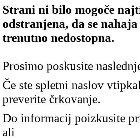
Strani ni bilo mogoče najt
odstranjena, da se nahaja
trenutno nedostopna.
Prosimo poskusite naslednj
Če ste spletni naslov vtipkal
preverite črkovanje.
Do informacij poizkusite pr
ali