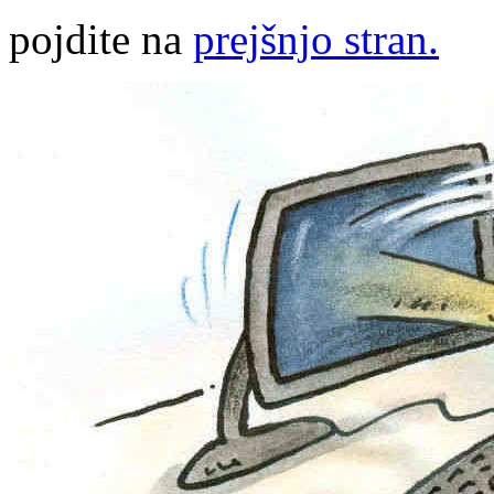
pojdite na
prejšnjo stran.