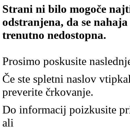
Strani ni bilo mogoče najt
odstranjena, da se nahaja
trenutno nedostopna.
Prosimo poskusite naslednj
Če ste spletni naslov vtipkal
preverite črkovanje.
Do informacij poizkusite pr
ali