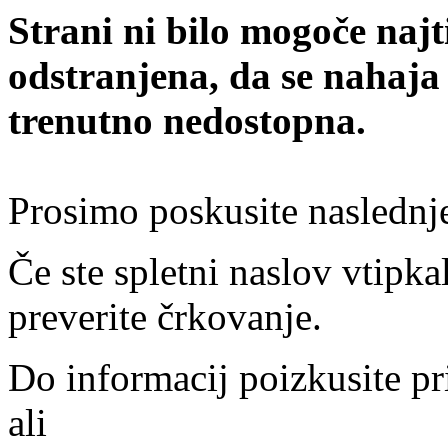
Strani ni bilo mogoče najt
odstranjena, da se nahaja
trenutno nedostopna.
Prosimo poskusite naslednj
Če ste spletni naslov vtipkal
preverite črkovanje.
Do informacij poizkusite pr
ali