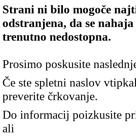
Strani ni bilo mogoče najt
odstranjena, da se nahaja
trenutno nedostopna.
Prosimo poskusite naslednj
Če ste spletni naslov vtipkal
preverite črkovanje.
Do informacij poizkusite pr
ali