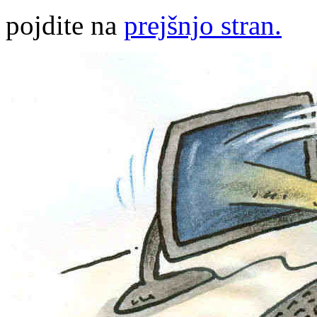
pojdite na
prejšnjo stran.