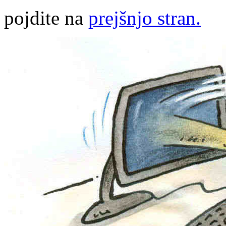
pojdite na
prejšnjo stran.