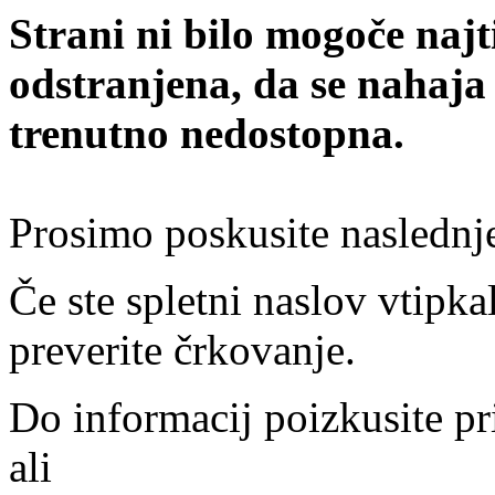
Strani ni bilo mogoče najt
odstranjena, da se nahaja
trenutno nedostopna.
Prosimo poskusite naslednj
Če ste spletni naslov vtipkal
preverite črkovanje.
Do informacij poizkusite pr
ali