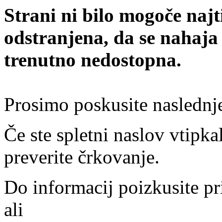
Strani ni bilo mogoče najt
odstranjena, da se nahaja
trenutno nedostopna.
Prosimo poskusite naslednj
Če ste spletni naslov vtipkal
preverite črkovanje.
Do informacij poizkusite pr
ali