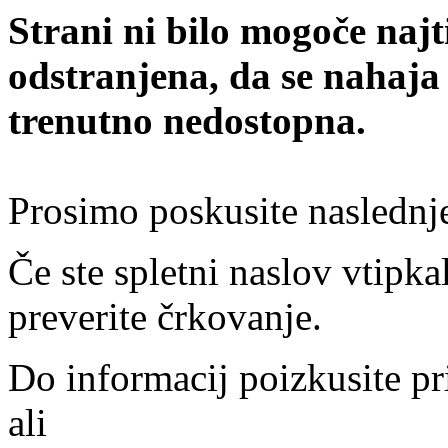
Strani ni bilo mogoče najt
odstranjena, da se nahaja
trenutno nedostopna.
Prosimo poskusite naslednj
Če ste spletni naslov vtipkal
preverite črkovanje.
Do informacij poizkusite pr
ali