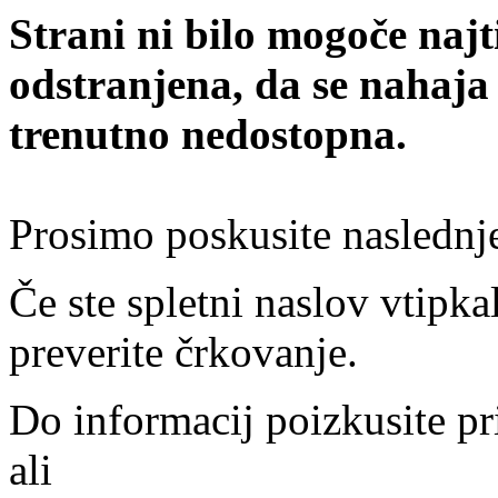
Strani ni bilo mogoče najt
odstranjena, da se nahaja
trenutno nedostopna.
Prosimo poskusite naslednj
Če ste spletni naslov vtipkal
preverite črkovanje.
Do informacij poizkusite pr
ali