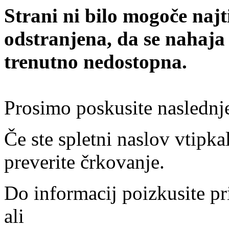
Strani ni bilo mogoče najt
odstranjena, da se nahaja
trenutno nedostopna.
Prosimo poskusite naslednj
Če ste spletni naslov vtipkal
preverite črkovanje.
Do informacij poizkusite pr
ali