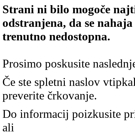
Strani ni bilo mogoče najt
odstranjena, da se nahaja
trenutno nedostopna.
Prosimo poskusite naslednj
Če ste spletni naslov vtipkal
preverite črkovanje.
Do informacij poizkusite pr
ali