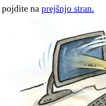
pojdite na
prejšnjo stran.