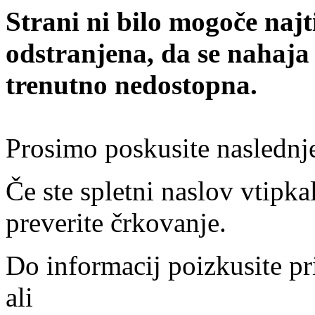
Strani ni bilo mogoče najt
odstranjena, da se nahaja
trenutno nedostopna.
Prosimo poskusite naslednj
Če ste spletni naslov vtipkal
preverite črkovanje.
Do informacij poizkusite pr
ali