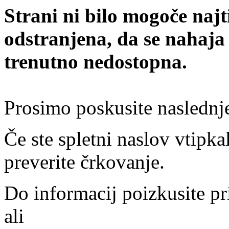
Strani ni bilo mogoče najt
odstranjena, da se nahaja
trenutno nedostopna.
Prosimo poskusite naslednj
Če ste spletni naslov vtipkal
preverite črkovanje.
Do informacij poizkusite pr
ali