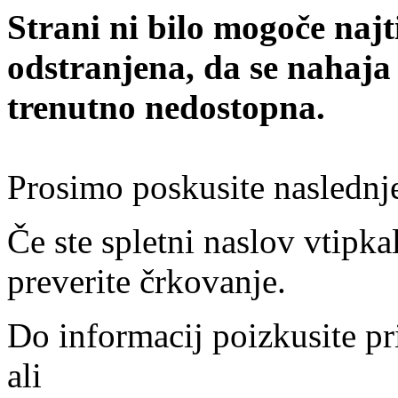
Strani ni bilo mogoče najt
odstranjena, da se nahaja
trenutno nedostopna.
Prosimo poskusite naslednj
Če ste spletni naslov vtipkal
preverite črkovanje.
Do informacij poizkusite pr
ali