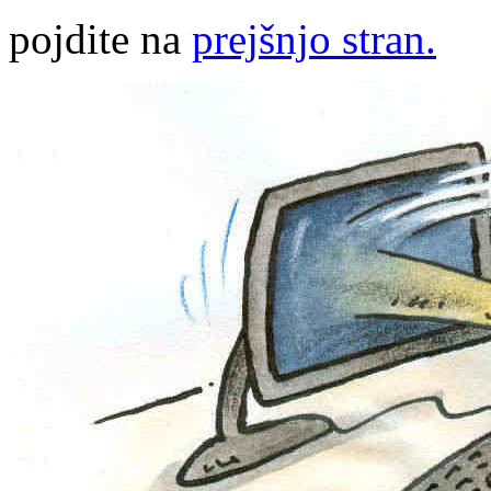
pojdite na
prejšnjo stran.