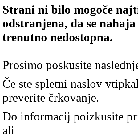
Strani ni bilo mogoče najt
odstranjena, da se nahaja
trenutno nedostopna.
Prosimo poskusite naslednj
Če ste spletni naslov vtipkal
preverite črkovanje.
Do informacij poizkusite pr
ali