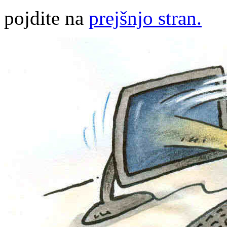
pojdite na
prejšnjo stran.