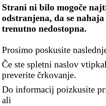
Strani ni bilo mogoče najt
odstranjena, da se nahaja
trenutno nedostopna.
Prosimo poskusite naslednj
Če ste spletni naslov vtipkal
preverite črkovanje.
Do informacij poizkusite pr
ali