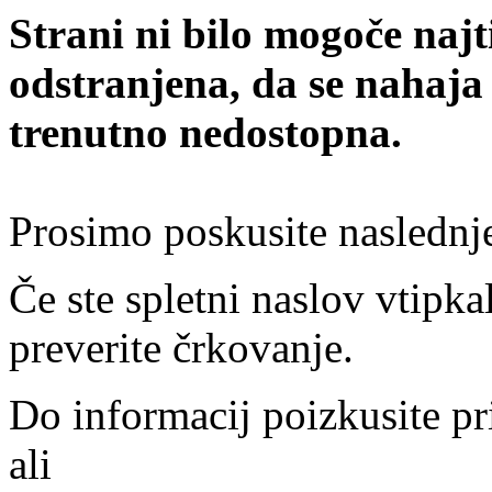
Strani ni bilo mogoče najt
odstranjena, da se nahaja
trenutno nedostopna.
Prosimo poskusite naslednj
Če ste spletni naslov vtipkal
preverite črkovanje.
Do informacij poizkusite pr
ali