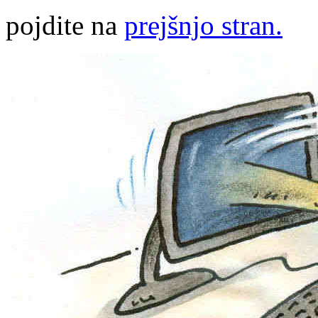
pojdite na
prejšnjo stran.