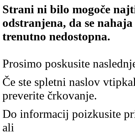
Strani ni bilo mogoče najt
odstranjena, da se nahaja
trenutno nedostopna.
Prosimo poskusite naslednj
Če ste spletni naslov vtipkal
preverite črkovanje.
Do informacij poizkusite pr
ali