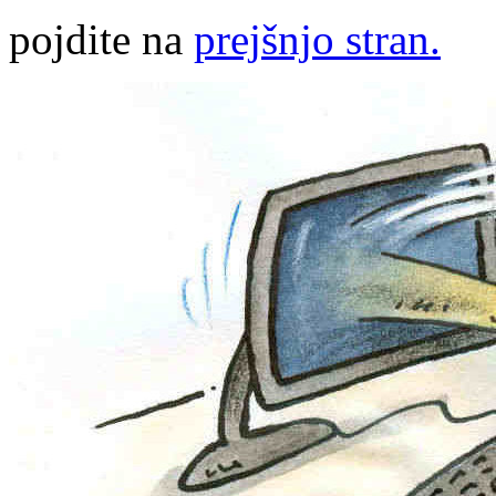
pojdite na
prejšnjo stran.