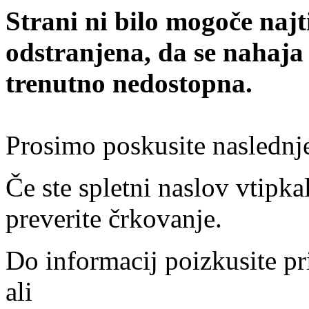
Strani ni bilo mogoče najt
odstranjena, da se nahaja
trenutno nedostopna.
Prosimo poskusite naslednj
Če ste spletni naslov vtipkal
preverite črkovanje.
Do informacij poizkusite pr
ali