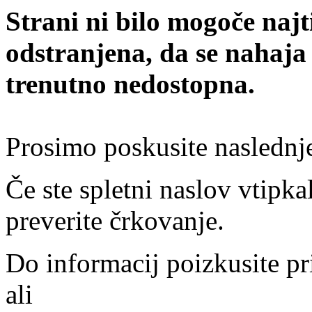
Strani ni bilo mogoče najt
odstranjena, da se nahaja
trenutno nedostopna.
Prosimo poskusite naslednj
Če ste spletni naslov vtipkal
preverite črkovanje.
Do informacij poizkusite pr
ali