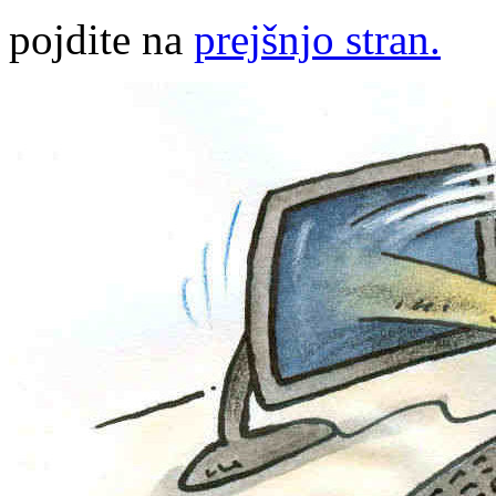
pojdite na
prejšnjo stran.