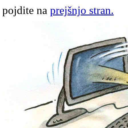
pojdite na
prejšnjo stran.