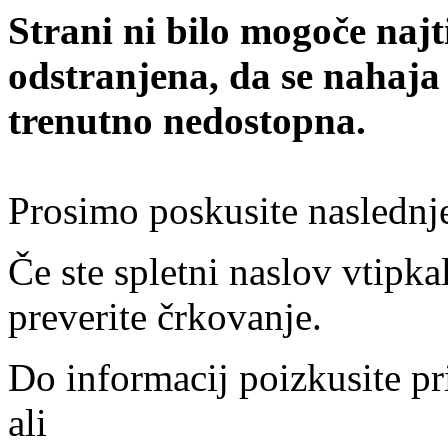
Strani ni bilo mogoče najt
odstranjena, da se nahaja
trenutno nedostopna.
Prosimo poskusite naslednj
Če ste spletni naslov vtipkal
preverite črkovanje.
Do informacij poizkusite pr
ali