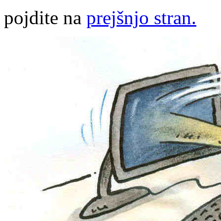
pojdite na
prejšnjo stran.