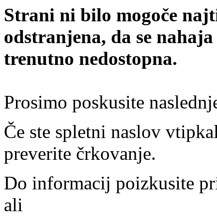
Strani ni bilo mogoče najt
odstranjena, da se nahaja
trenutno nedostopna.
Prosimo poskusite naslednj
Če ste spletni naslov vtipkal
preverite črkovanje.
Do informacij poizkusite pr
ali