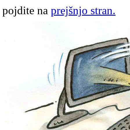
pojdite na
prejšnjo stran.