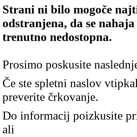
Strani ni bilo mogoče najt
odstranjena, da se nahaja
trenutno nedostopna.
Prosimo poskusite naslednj
Če ste spletni naslov vtipkal
preverite črkovanje.
Do informacij poizkusite pr
ali