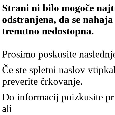
Strani ni bilo mogoče najt
odstranjena, da se nahaja
trenutno nedostopna.
Prosimo poskusite naslednj
Če ste spletni naslov vtipkal
preverite črkovanje.
Do informacij poizkusite pr
ali