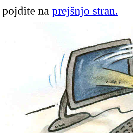
pojdite na
prejšnjo stran.