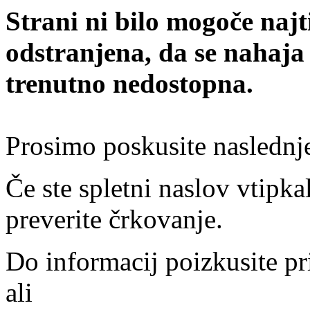
Strani ni bilo mogoče najt
odstranjena, da se nahaja
trenutno nedostopna.
Prosimo poskusite naslednj
Če ste spletni naslov vtipkal
preverite črkovanje.
Do informacij poizkusite pr
ali