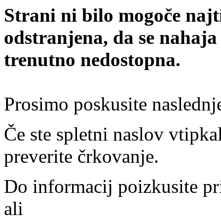
Strani ni bilo mogoče najt
odstranjena, da se nahaja
trenutno nedostopna.
Prosimo poskusite naslednj
Če ste spletni naslov vtipkal
preverite črkovanje.
Do informacij poizkusite pr
ali