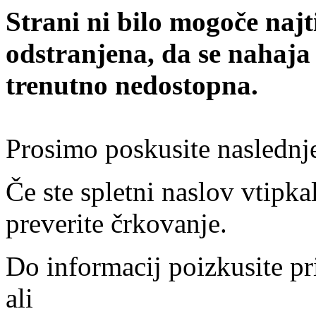
Strani ni bilo mogoče najt
odstranjena, da se nahaja
trenutno nedostopna.
Prosimo poskusite naslednj
Če ste spletni naslov vtipkal
preverite črkovanje.
Do informacij poizkusite pr
ali