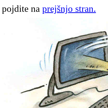
pojdite na
prejšnjo stran.