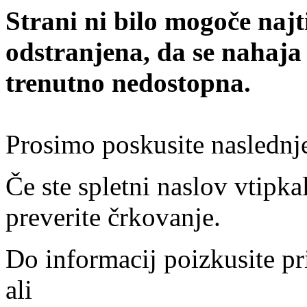
Strani ni bilo mogoče najt
odstranjena, da se nahaja
trenutno nedostopna.
Prosimo poskusite naslednj
Če ste spletni naslov vtipkal
preverite črkovanje.
Do informacij poizkusite pr
ali