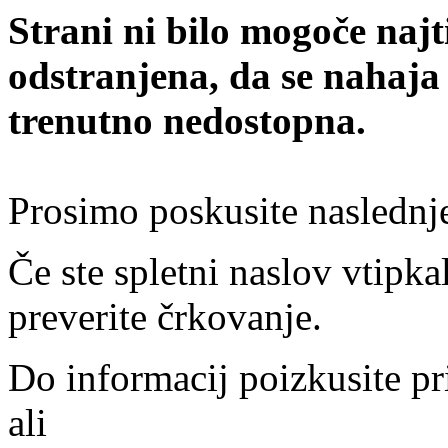
Strani ni bilo mogoče najt
odstranjena, da se nahaja
trenutno nedostopna.
Prosimo poskusite naslednj
Če ste spletni naslov vtipkal
preverite črkovanje.
Do informacij poizkusite pr
ali