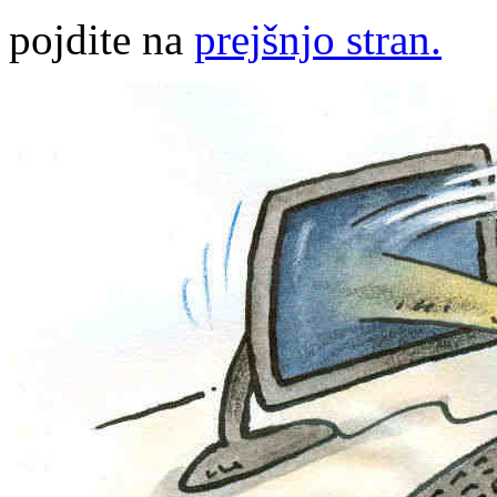
pojdite na
prejšnjo stran.