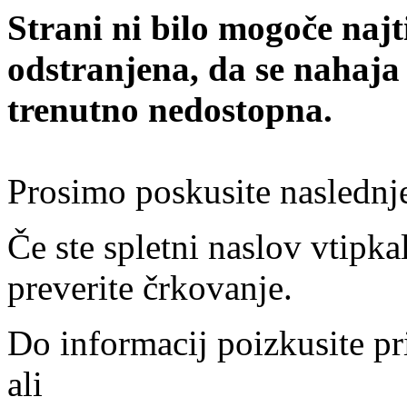
Strani ni bilo mogoče najt
odstranjena, da se nahaja
trenutno nedostopna.
Prosimo poskusite naslednj
Če ste spletni naslov vtipkal
preverite črkovanje.
Do informacij poizkusite pr
ali