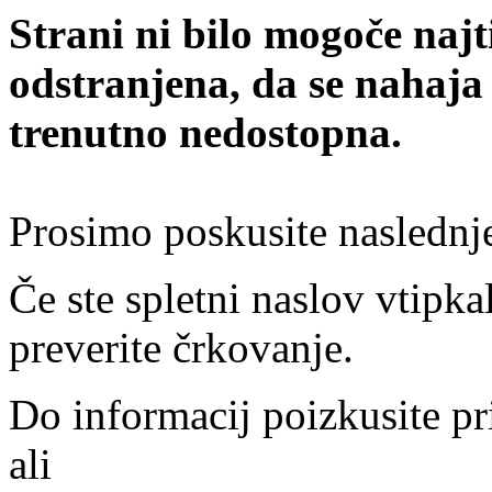
Strani ni bilo mogoče najt
odstranjena, da se nahaja
trenutno nedostopna.
Prosimo poskusite naslednj
Če ste spletni naslov vtipkal
preverite črkovanje.
Do informacij poizkusite pr
ali