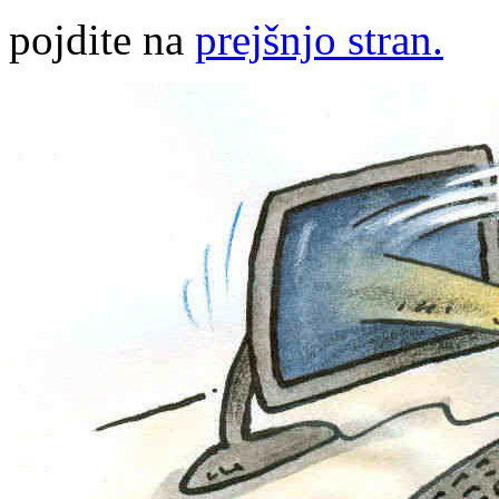
pojdite na
prejšnjo stran.