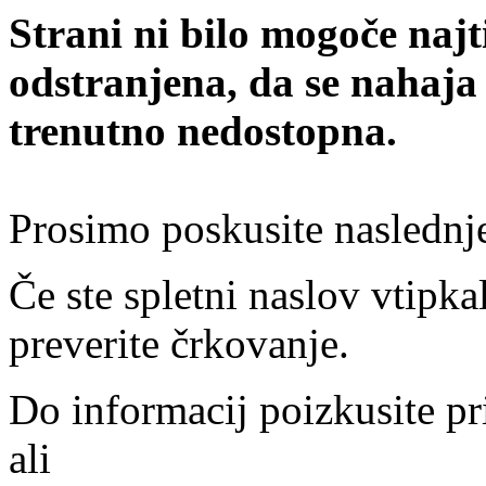
Strani ni bilo mogoče najt
odstranjena, da se nahaja
trenutno nedostopna.
Prosimo poskusite naslednj
Če ste spletni naslov vtipkal
preverite črkovanje.
Do informacij poizkusite pr
ali