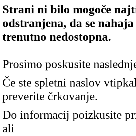
Strani ni bilo mogoče najt
odstranjena, da se nahaja
trenutno nedostopna.
Prosimo poskusite naslednj
Če ste spletni naslov vtipkal
preverite črkovanje.
Do informacij poizkusite pr
ali