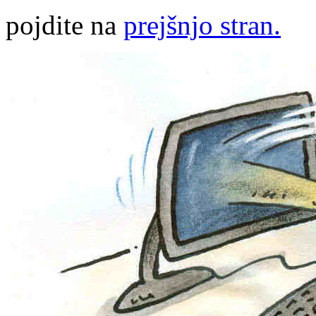
pojdite na
prejšnjo stran.