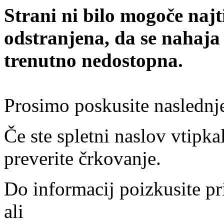
Strani ni bilo mogoče najt
odstranjena, da se nahaja
trenutno nedostopna.
Prosimo poskusite naslednj
Če ste spletni naslov vtipkal
preverite črkovanje.
Do informacij poizkusite pr
ali