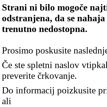
Strani ni bilo mogoče najt
odstranjena, da se nahaja
trenutno nedostopna.
Prosimo poskusite naslednj
Če ste spletni naslov vtipkal
preverite črkovanje.
Do informacij poizkusite pr
ali