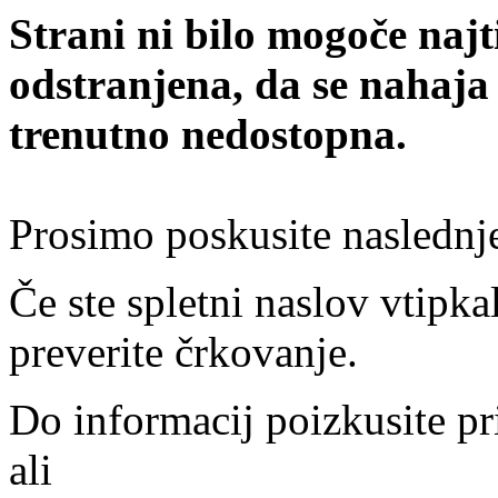
Strani ni bilo mogoče najt
odstranjena, da se nahaja
trenutno nedostopna.
Prosimo poskusite naslednj
Če ste spletni naslov vtipkal
preverite črkovanje.
Do informacij poizkusite pr
ali