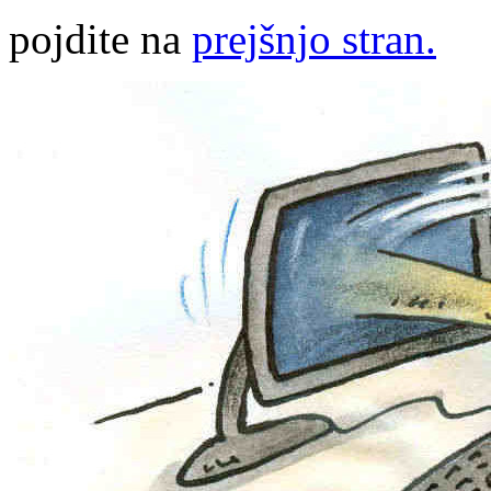
pojdite na
prejšnjo stran.