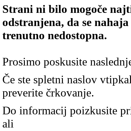
Strani ni bilo mogoče najt
odstranjena, da se nahaja
trenutno nedostopna.
Prosimo poskusite naslednj
Če ste spletni naslov vtipkal
preverite črkovanje.
Do informacij poizkusite pr
ali