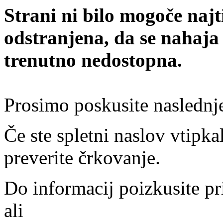
Strani ni bilo mogoče najt
odstranjena, da se nahaja
trenutno nedostopna.
Prosimo poskusite naslednj
Če ste spletni naslov vtipkal
preverite črkovanje.
Do informacij poizkusite pr
ali