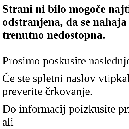
Strani ni bilo mogoče najt
odstranjena, da se nahaja
trenutno nedostopna.
Prosimo poskusite naslednj
Če ste spletni naslov vtipkal
preverite črkovanje.
Do informacij poizkusite pr
ali