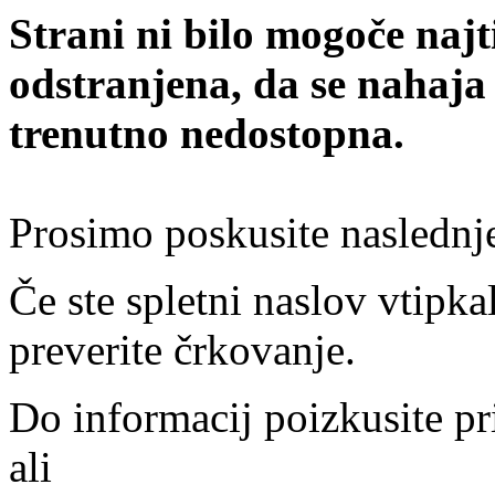
Strani ni bilo mogoče najt
odstranjena, da se nahaja
trenutno nedostopna.
Prosimo poskusite naslednj
Če ste spletni naslov vtipkal
preverite črkovanje.
Do informacij poizkusite pr
ali