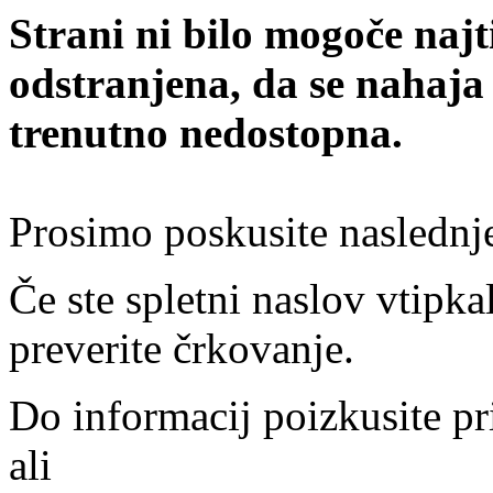
Strani ni bilo mogoče najt
odstranjena, da se nahaja
trenutno nedostopna.
Prosimo poskusite naslednj
Če ste spletni naslov vtipkal
preverite črkovanje.
Do informacij poizkusite pr
ali