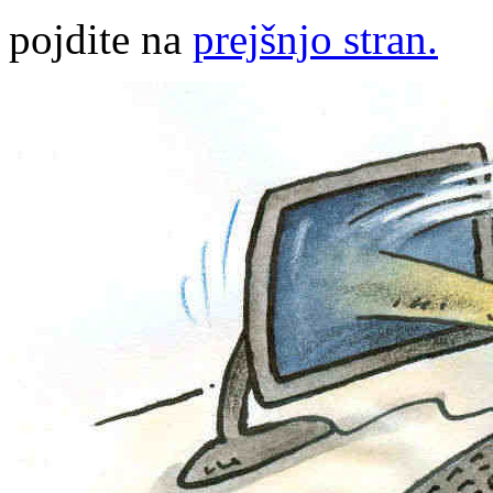
pojdite na
prejšnjo stran.