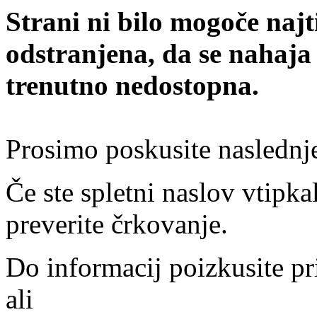
Strani ni bilo mogoče najt
odstranjena, da se nahaja
trenutno nedostopna.
Prosimo poskusite naslednj
Če ste spletni naslov vtipkal
preverite črkovanje.
Do informacij poizkusite pr
ali