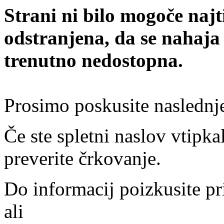
Strani ni bilo mogoče najt
odstranjena, da se nahaja
trenutno nedostopna.
Prosimo poskusite naslednj
Če ste spletni naslov vtipkal
preverite črkovanje.
Do informacij poizkusite pr
ali