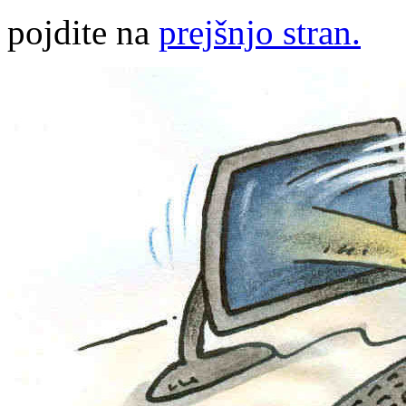
pojdite na
prejšnjo stran.