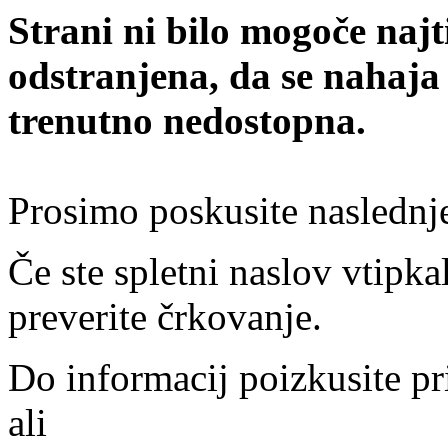
Strani ni bilo mogoče najt
odstranjena, da se nahaja
trenutno nedostopna.
Prosimo poskusite naslednj
Če ste spletni naslov vtipkal
preverite črkovanje.
Do informacij poizkusite pr
ali