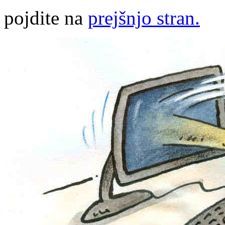
pojdite na
prejšnjo stran.