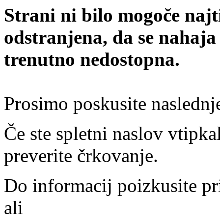
Strani ni bilo mogoče najt
odstranjena, da se nahaja
trenutno nedostopna.
Prosimo poskusite naslednj
Če ste spletni naslov vtipkal
preverite črkovanje.
Do informacij poizkusite pr
ali