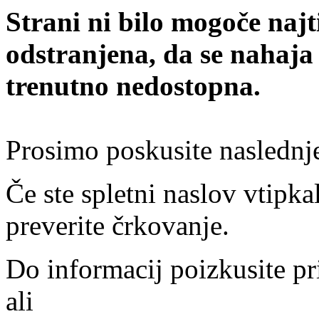
Strani ni bilo mogoče najt
odstranjena, da se nahaja
trenutno nedostopna.
Prosimo poskusite naslednj
Če ste spletni naslov vtipkal
preverite črkovanje.
Do informacij poizkusite pr
ali