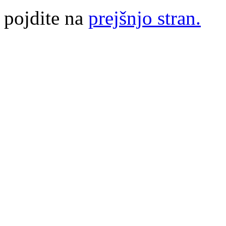
pojdite na
prejšnjo stran.