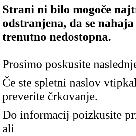
Strani ni bilo mogoče najt
odstranjena, da se nahaja
trenutno nedostopna.
Prosimo poskusite naslednj
Če ste spletni naslov vtipkal
preverite črkovanje.
Do informacij poizkusite pr
ali